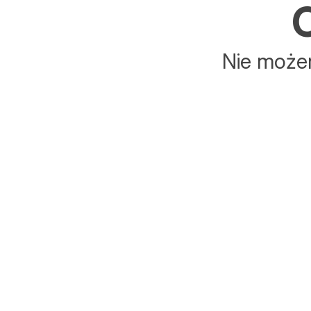
C
Nie możem