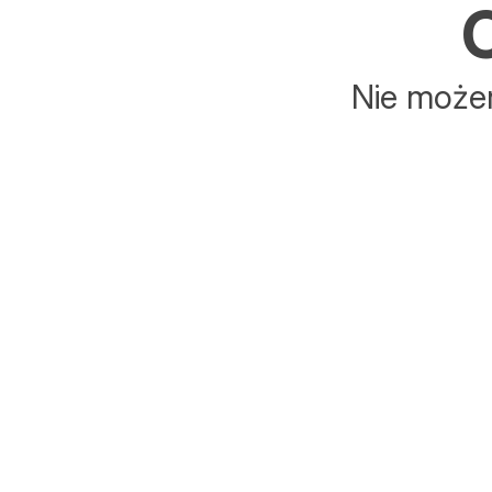
C
Nie możem