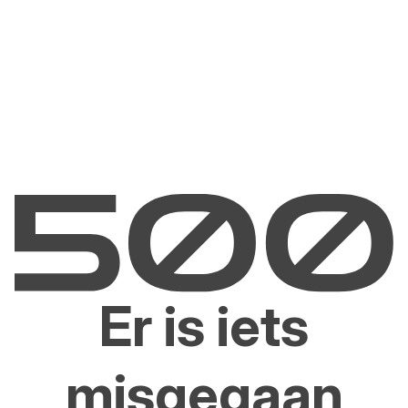
Er is iets
misgegaan