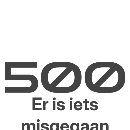
Er is iets
misgegaan